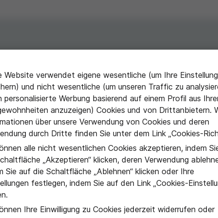
e
für medizinisches Fachpersonal. Auf dieser Seite
e Website verwendet eigene wesentliche (um Ihre Einstellun
nen zur Therapie chronischer Immunthrombozytopenie
chern) und nicht wesentliche (um unseren Traffic zu analysie
egenüber anderen Behandlungsarten therapieresistent
n personalisierte Werbung basierend auf einem Profil aus Ihre
gewohnheiten anzuzeigen) Cookies und von Drittanbietern. 
ürfen fachliche Angaben nur Angehörigen
rmationen über unsere Verwendung von Cookies und deren
rden. Bitte loggen Sie sich mit Ihrem
endung durch Dritte finden Sie unter dem Link „Cookies-Richt
können alle nicht wesentlichen Cookies akzeptieren, indem Si
Schaltfläche „Akzeptieren“ klicken, deren Verwendung ablehn
 Sie auf die Schaltfläche „Ablehnen“ klicken oder Ihre
ellungen festlegen, indem Sie auf den Link „Cookies-Einstell
en.
önnen Ihre Einwilligung zu Cookies jederzeit widerrufen oder