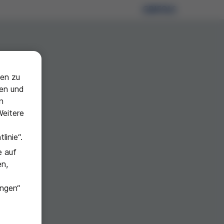
gen zu
ren und
n
Weitere
linie“.
e auf
en,
ungen“