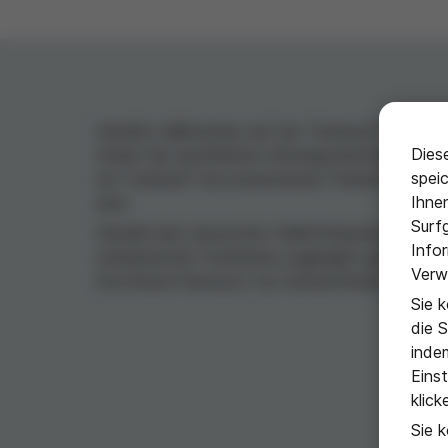
Herzlich willkommen auf der
Tavlesse
-Websit
®
Dies
finden Sie ausführliche Hintergrundinformatio
spei
mit Tavlesse
bei erwachsenen Patienten, die g
®
Ihne
sind.
Surf
Gemäß dem deutschen Heilmittelwerbegesetz d
Info
medizinischer Fachkreise zugänglich gemacht we
Verw
DocCheck-Passwort
zur Authentifizierung ein.
Sie 
die 
indem
Einst
klick
Sie k